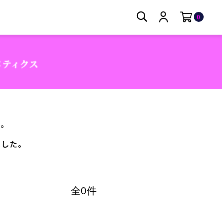
0
に。
ました。
全0件