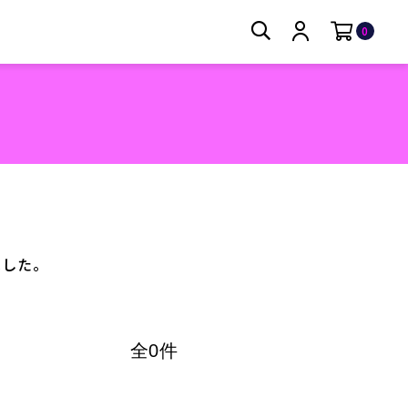
0
ました。
全0件