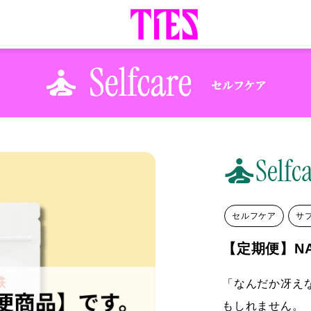
セルフケア
サ
【定期便】NA
「なんだか冴え
もしれません。