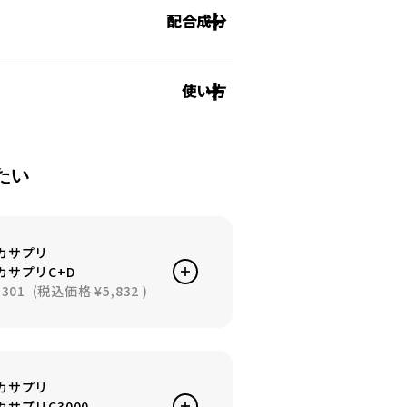
配合成分
使い方
たい
カサプリ
カサプリC+D
,301
(税込価格
¥5,832
)
カサプリ
カサプリC3000