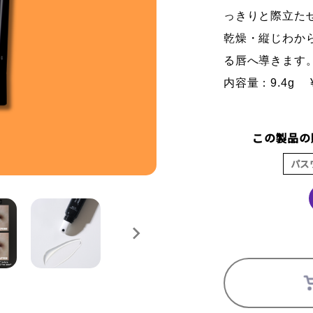
っきりと際立た
乾燥・縦じわか
る唇へ導きます
内容量：9.4g
この製品の