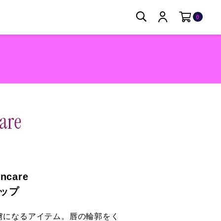
0
incare
ップ
虜になるアイテム。唇の輪郭をく