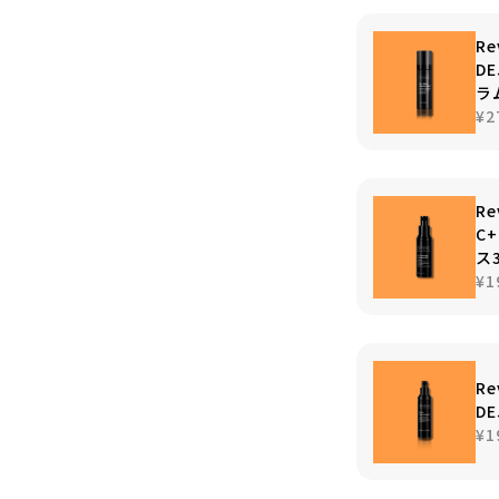
Re
D
ラ
¥2
Re
C
ス
¥1
Re
D
¥1